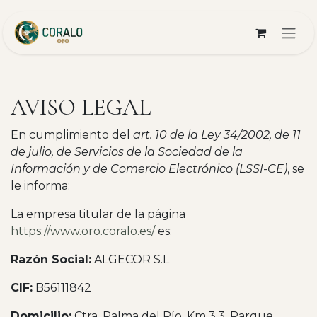
Ir al contenido
AVISO LEGAL
En cumplimiento del
art. 10 de la Ley 34/2002, de 11
de julio, de Servicios de la Sociedad de la
Información y de Comercio Electrónico (LSSI-CE)
, se
le informa:
La empresa titular de la página
https://www.oro.coralo.es/
es:
Razón Social:
ALGECOR S.L
CIF:
B56111842
Domicilio:
Ctra. Palma del Río, Km 3.3, Parque